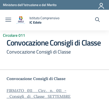
Vai ai contenuti
Vai al menu di navigazione
Vai al footer
Ministero dell'Istruzione e del Merito
Istituto Comprensivo
IC Edolo
— Visita la pagina iniziale della scuola
Circolare 011
Convocazione Consigli di Classe
Convocazione Consigli di Classe
Convocazione Consigli di Classe
FIRMATO_011__Circ._n._011_-
_Consigli_di_Classe_SETTEMBRE