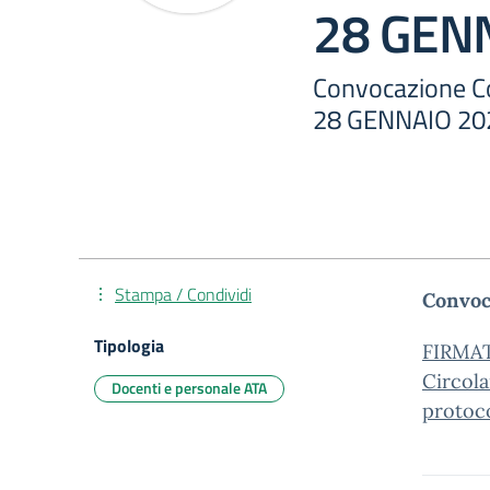
28 GEN
Convocazione Col
28 GENNAIO 20
Stampa / Condividi
Convoc
Tipologia
FIRMA
Circol
Docenti e personale ATA
protoco