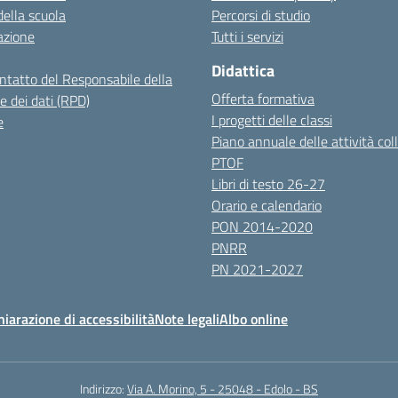
della scuola
Percorsi di studio
azione
Tutti i servizi
Didattica
ontatto del Responsabile della
Offerta formativa
e dei dati (RPD)
I progetti delle classi
e
Piano annuale delle attività coll
PTOF
Libri di testo 26-27
Orario e calendario
PON 2014-2020
PNRR
PN 2021-2027
hiarazione di accessibilità
Note legali
Albo online
Indirizzo:
Via A. Morino, 5 - 25048 - Edolo - BS