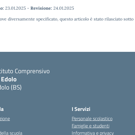
o:
23.01.2025
-
Revisione:
24.01.2025
ove diversamente specificato, questo articolo è stato rilasciato sott
tituto Comprensivo
 Edolo
olo (BS)
Visita la pagina iniziale della scuola
la
I Servizi
zione
Personale scolastico
Famiglie e studenti
della scuola
Informativa e privacy