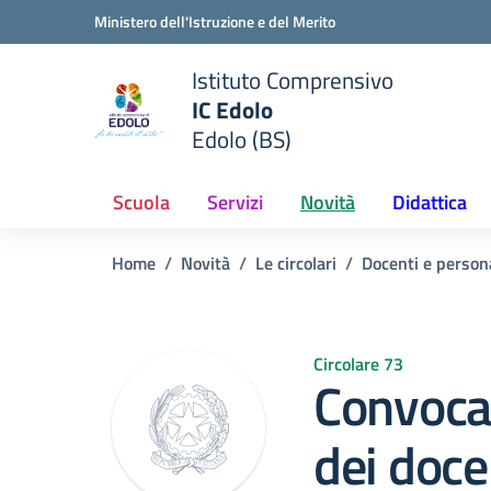
Vai ai contenuti
Vai al menu di navigazione
Vai al footer
Ministero dell'Istruzione e del Merito
Istituto Comprensivo
IC Edolo
e della scuola
Edolo (BS)
— Visita la pagina iniziale del
Scuola
Servizi
Novità
Didattica
Home
Novità
Le circolari
Docenti e person
Circolare 73
Convocaz
dei doce