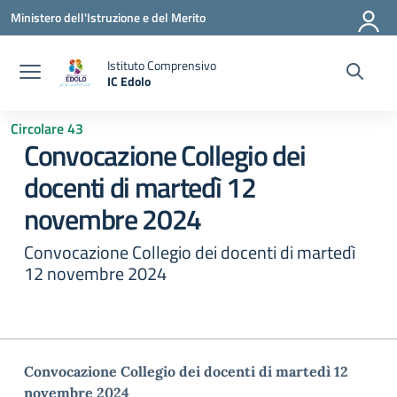
Vai ai contenuti
Vai al menu di navigazione
Vai al footer
Ministero dell'Istruzione e del Merito
Istituto Comprensivo
IC Edolo
— Visita la pagina iniziale della scuola
Circolare 43
Convocazione Collegio dei
docenti di martedì 12
novembre 2024
Convocazione Collegio dei docenti di martedì
12 novembre 2024
Convocazione Collegio dei docenti di martedì 12
novembre 2024