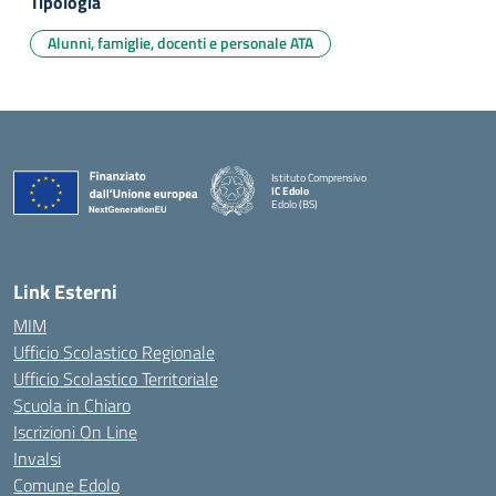
Tipologia
Alunni, famiglie, docenti e personale ATA
Istituto Comprensivo
IC Edolo
Edolo (BS)
— Visita la pagina iniziale della scuola
Link Esterni
MIM
Ufficio Scolastico Regionale
Ufficio Scolastico Territoriale
Scuola in Chiaro
Iscrizioni On Line
Invalsi
Comune Edolo