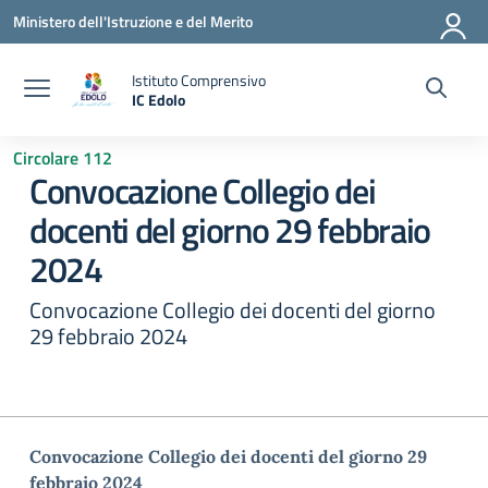
Vai ai contenuti
Vai al menu di navigazione
Vai al footer
Ministero dell'Istruzione e del Merito
Istituto Comprensivo
IC Edolo
— Visita la pagina iniziale della scuola
Circolare 112
Convocazione Collegio dei
docenti del giorno 29 febbraio
2024
Convocazione Collegio dei docenti del giorno
29 febbraio 2024
Convocazione Collegio dei docenti del giorno 29
febbraio 2024