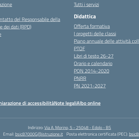
azione
Tutti i servizi
Didattica
ontatto del Responsabile della
Offerta formativa
e dei dati (RPD)
I progetti delle classi
e
Piano annuale delle attività coll
PTOF
Libri di testo 26-27
Orario e calendario
PON 2014-2020
PNRR
PN 2021-2027
hiarazione di accessibilità
Note legali
Albo online
Indirizzo:
Via A. Morino, 5 - 25048 - Edolo - BS
Email:
bsic87000G@istruzione.it
Posta elettronica certificata (PEC):
bsic8