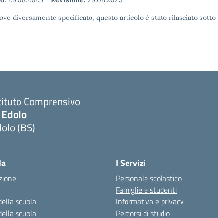
o:
29.08.2025
-
Revisione:
29.08.2025
ove diversamente specificato, questo articolo è stato rilasciato sott
tituto Comprensivo
 Edolo
olo (BS)
Visita la pagina iniziale della scuola
la
I Servizi
zione
Personale scolastico
Famiglie e studenti
della scuola
Informativa e privacy
della scuola
Percorsi di studio