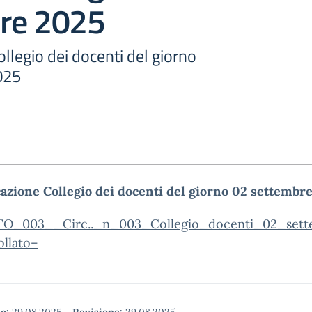
re 2025
legio dei docenti del giorno
025
azione Collegio dei docenti del giorno 02 settembr
O_003__Circ.._n_003_Collegio_docenti_02_set
ollato–