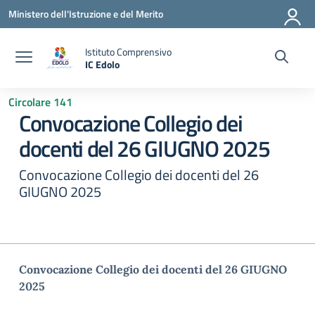
Vai ai contenuti
Vai al menu di navigazione
Vai al footer
Ministero dell'Istruzione e del Merito
Istituto Comprensivo
IC Edolo
— Visita la pagina iniziale della scuola
Circolare 141
Convocazione Collegio dei
docenti del 26 GIUGNO 2025
Convocazione Collegio dei docenti del 26
GIUGNO 2025
Convocazione Collegio dei docenti del 26 GIUGNO
2025