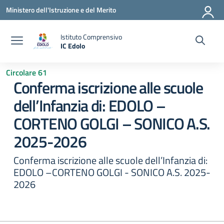
Vai ai contenuti
Vai al menu di navigazione
Vai al footer
Ministero dell'Istruzione e del Merito
Istituto Comprensivo
IC Edolo
— Visita la pagina iniziale della scuola
Circolare 61
Conferma iscrizione alle scuole
dell’Infanzia di: EDOLO –
CORTENO GOLGI – SONICO A.S.
2025-2026
Conferma iscrizione alle scuole dell’Infanzia di:
EDOLO –CORTENO GOLGI - SONICO A.S. 2025-
2026