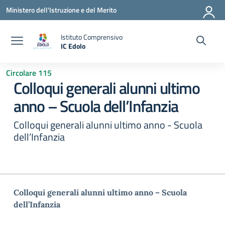
Vai ai contenuti
Vai al menu di navigazione
Vai al footer
Ministero dell'Istruzione e del Merito
Istituto Comprensivo
IC Edolo
— Visita la pagina iniziale della scuola
Circolare 115
Colloqui generali alunni ultimo
anno – Scuola dell’Infanzia
Colloqui generali alunni ultimo anno - Scuola
dell’Infanzia
Colloqui generali alunni ultimo anno – Scuola
dell’Infanzia