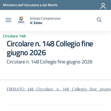
Vai ai contenuti
Vai al menu di navigazione
Vai al footer
Ministero dell'Istruzione e del Merito
Istituto Comprensivo
IC Edolo
— Visita la pagina iniziale della scuola
Circolare 148
Circolare n. 148 Collegio fine
giugno 2026
Circolare n. 148 Collegio fine giugno 2026
FIRMATO_148_Circolare_n._148_Collegio_fine_giug