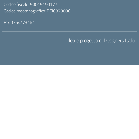
Codice fiscale: 90019150177
Codice meccanografico:
BSIC87000G
Fax 0364/73161
Idea e progetto di Designers Italia