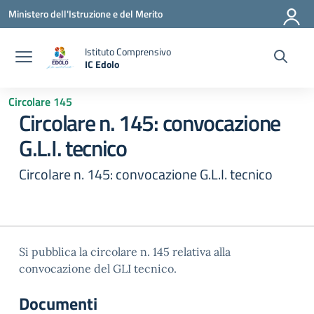
Vai ai contenuti
Vai al menu di navigazione
Vai al footer
Ministero dell'Istruzione e del Merito
Istituto Comprensivo
IC Edolo
— Visita la pagina iniziale della scuola
Circolare 145
Circolare n. 145: convocazione
G.L.I. tecnico
Circolare n. 145: convocazione G.L.I. tecnico
Si pubblica la circolare n. 145 relativa alla
convocazione del GLI tecnico.
Documenti