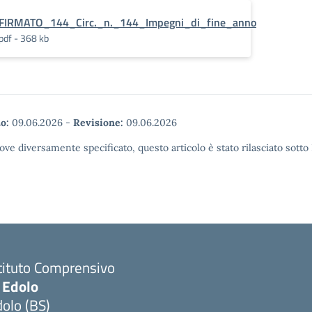
FIRMATO_144_Circ._n._144_Impegni_di_fine_anno
pdf - 368 kb
o:
09.06.2026
-
Revisione:
09.06.2026
ove diversamente specificato, questo articolo è stato rilasciato sott
tituto Comprensivo
 Edolo
olo (BS)