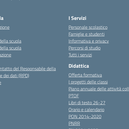
Visita la pagina iniziale della scuola
la
I Servizi
zione
Personale scolastico
Famiglie e studenti
della scuola
Informativa e privacy
della scuola
Percorsi di studio
azione
Tutti i servizi
Didattica
ontatto del Responsabile della
Offerta formativa
e dei dati (RPD)
I progetti delle classi
e
Piano annuale delle attività coll
PTOF
Libri di testo 26-27
Orario e calendario
PON 2014-2020
PNRR