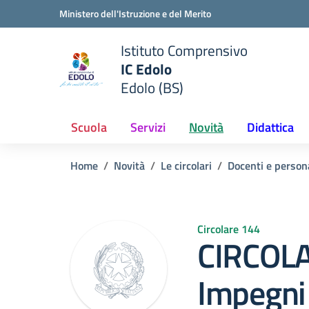
Vai ai contenuti
Vai al menu di navigazione
Vai al footer
Ministero dell'Istruzione e del Merito
Istituto Comprensivo
IC Edolo
e della scuola
Edolo (BS)
— Visita la pagina iniziale del
Scuola
Servizi
Novità
Didattica
Home
Novità
Le circolari
Docenti e person
Circolare 144
CIRCOLA
Impegni C