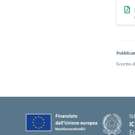
Pubblicat
Eccetto d
Is
IC
Ed