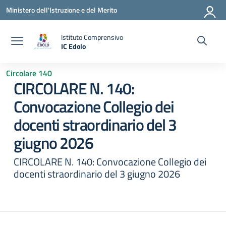
Vai ai contenuti
Vai al menu di navigazione
Vai al footer
Ministero dell'Istruzione e del Merito
Istituto Comprensivo
IC Edolo
— Visita la pagina iniziale della scuola
Circolare 140
CIRCOLARE N. 140:
Convocazione Collegio dei
docenti straordinario del 3
giugno 2026
CIRCOLARE N. 140: Convocazione Collegio dei
docenti straordinario del 3 giugno 2026