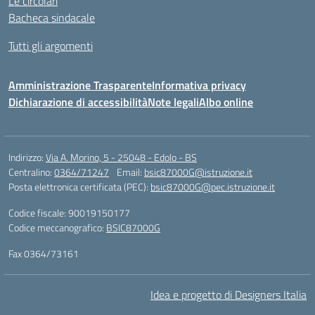
Le circolari
Bacheca sindacale
Tutti gli argomenti
Amministrazione Trasparente
Informativa privacy
Dichiarazione di accessibilità
Note legali
Albo online
Indirizzo:
Via A. Morino, 5 - 25048 - Edolo - BS
Centralino:
0364/71247
Email:
bsic87000G@istruzione.it
Posta elettronica certificata (PEC):
bsic87000G@pec.istruzione.it
Codice fiscale: 90019150177
Codice meccanografico:
BSIC87000G
Fax 0364/73161
Idea e progetto di Designers Italia