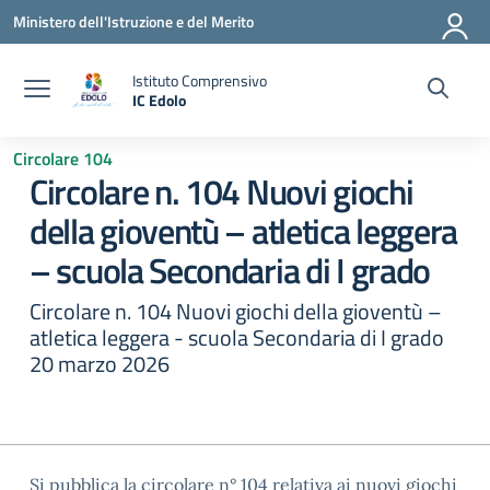
Vai ai contenuti
Vai al menu di navigazione
Vai al footer
Ministero dell'Istruzione e del Merito
Istituto Comprensivo
IC Edolo
— Visita la pagina iniziale della scuola
Circolare 104
Circolare n. 104 Nuovi giochi
della gioventù – atletica leggera
– scuola Secondaria di I grado
Circolare n. 104 Nuovi giochi della gioventù –
atletica leggera - scuola Secondaria di I grado
20 marzo 2026
Si pubblica la circolare n° 104 relativa ai nuovi giochi