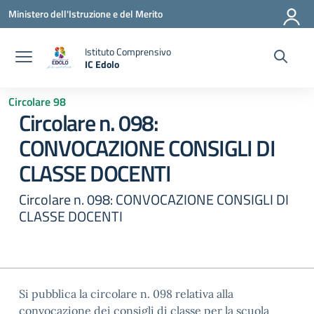
Vai ai contenuti
Vai al menu di navigazione
Vai al footer
Ministero dell'Istruzione e del Merito
Istituto Comprensivo
IC Edolo
— Visita la pagina iniziale della scuola
Circolare 98
Circolare n. 098:
CONVOCAZIONE CONSIGLI DI
CLASSE DOCENTI
Circolare n. 098: CONVOCAZIONE CONSIGLI DI
CLASSE DOCENTI
Si pubblica la circolare n. 098 relativa alla
convocazione dei consigli di classe per la scuola