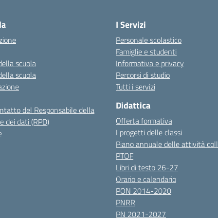
Visita la pagina iniziale della scuola
la
I Servizi
zione
Personale scolastico
Famiglie e studenti
della scuola
Informativa e privacy
della scuola
Percorsi di studio
azione
Tutti i servizi
Didattica
ontatto del Responsabile della
Offerta formativa
e dei dati (RPD)
I progetti delle classi
e
Piano annuale delle attività coll
PTOF
Libri di testo 26-27
Orario e calendario
PON 2014-2020
PNRR
PN 2021-2027