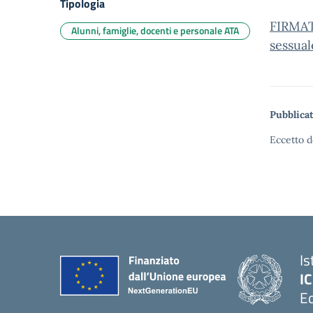
Tipologia
FIRMAT
Alunni, famiglie, docenti e personale ATA
sessua
Pubblicat
Eccetto d
Is
IC
Ed