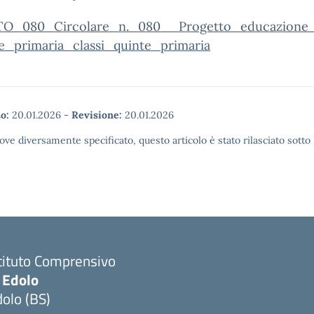
O_080_Circolare_n._080__Progetto_educazione_a
le_primaria_classi_quinte_primaria
o:
20.01.2026
-
Revisione:
20.01.2026
ove diversamente specificato, questo articolo è stato rilasciato sott
tituto Comprensivo
 Edolo
olo (BS)