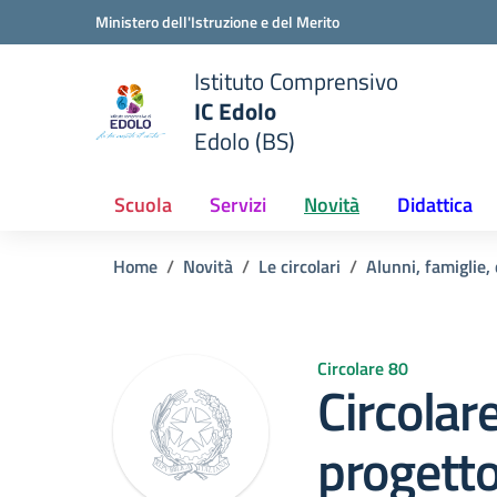
Vai ai contenuti
Vai al menu di navigazione
Vai al footer
Ministero dell'Istruzione e del Merito
Istituto Comprensivo
IC Edolo
e della scuola
Edolo (BS)
— Visita la pagina iniziale del
Scuola
Servizi
Novità
Didattica
Home
Novità
Le circolari
Alunni, famiglie,
Circolare 80
Circolar
progetto