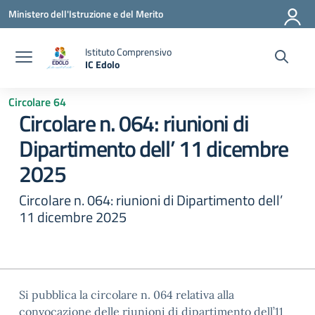
Vai ai contenuti
Vai al menu di navigazione
Vai al footer
Ministero dell'Istruzione e del Merito
Istituto Comprensivo
IC Edolo
— Visita la pagina iniziale della scuola
Circolare 64
Circolare n. 064: riunioni di
Dipartimento dell’ 11 dicembre
2025
Circolare n. 064: riunioni di Dipartimento dell’
11 dicembre 2025
Si pubblica la circolare n. 064 relativa alla
convocazione delle riunioni di dipartimento dell’11