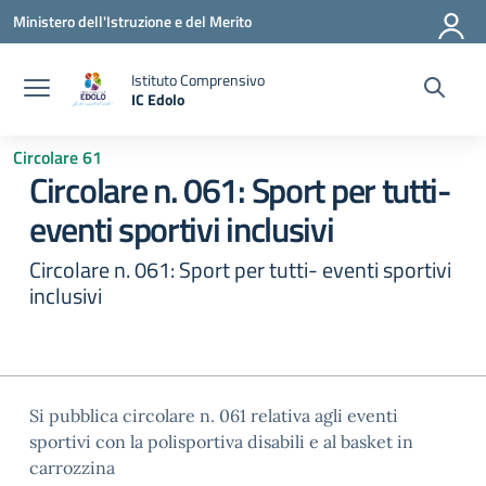
Vai ai contenuti
Vai al menu di navigazione
Vai al footer
Ministero dell'Istruzione e del Merito
Istituto Comprensivo
IC Edolo
— Visita la pagina iniziale della scuola
Circolare 61
Circolare n. 061: Sport per tutti-
eventi sportivi inclusivi
Circolare n. 061: Sport per tutti- eventi sportivi
inclusivi
Si pubblica circolare n. 061 relativa agli eventi
sportivi con la polisportiva disabili e al basket in
carrozzina