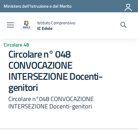
Vai ai contenuti
Vai al menu di navigazione
Vai al footer
Ministero dell'Istruzione e del Merito
Istituto Comprensivo
IC Edolo
— Visita la pagina iniziale della scuola
Circolare 48
Circolare n° 048
CONVOCAZIONE
INTERSEZIONE Docenti-
genitori
Circolare n°048 CONVOCAZIONE
INTERSEZIONE Docenti-genitori