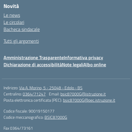
Novità
Le news
Le circolari
Bacheca sindacale
Tutti gli argomenti
Amministrazione Trasparente
Informativa privacy
Dichiarazione di accessibilità
Note legali
Albo online
Indirizzo:
Via A. Morino, 5 - 25048 - Edolo - BS
Centralino:
0364/71247
Email:
bsic87000G@istruzione.it
Posta elettronica certificata (PEC):
bsic87000G@pec.istruzione.it
Codice fiscale: 90019150177
Codice meccanografico:
BSIC87000G
Fax 0364/73161