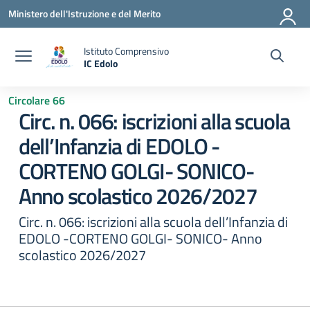
Vai ai contenuti
Vai al menu di navigazione
Vai al footer
Ministero dell'Istruzione e del Merito
Istituto Comprensivo
IC Edolo
— Visita la pagina iniziale della scuola
Circolare 66
Circ. n. 066: iscrizioni alla scuola
dell’Infanzia di EDOLO -
CORTENO GOLGI- SONICO-
Anno scolastico 2026/2027
Circ. n. 066: iscrizioni alla scuola dell’Infanzia di
EDOLO -CORTENO GOLGI- SONICO- Anno
scolastico 2026/2027