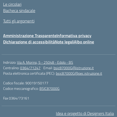
Le circolari
Bacheca sindacale
Tutti gli argomenti
Amministrazione Trasparente
Informativa privacy
Dichiarazione di accessibilità
Note legali
Albo online
Indirizzo:
Via A. Morino, 5 - 25048 - Edolo - BS
Centralino:
0364/71247
Email:
bsic87000G@istruzione.it
Posta elettronica certificata (PEC):
bsic87000G@pec.istruzione.it
Codice fiscale: 90019150177
Codice meccanografico:
BSIC87000G
Fax 0364/73161
Idea e progetto di Designers Italia