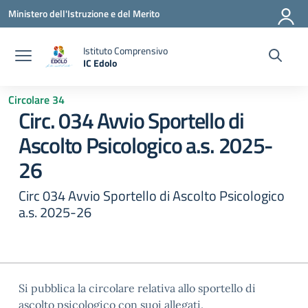
Vai ai contenuti
Vai al menu di navigazione
Vai al footer
Ministero dell'Istruzione e del Merito
Istituto Comprensivo
IC Edolo
— Visita la pagina iniziale della scuola
Circolare 34
Circ. 034 Avvio Sportello di
Ascolto Psicologico a.s. 2025-
26
Circ 034 Avvio Sportello di Ascolto Psicologico
a.s. 2025-26
Si pubblica la circolare relativa allo sportello di
ascolto psicologico con suoi allegati.