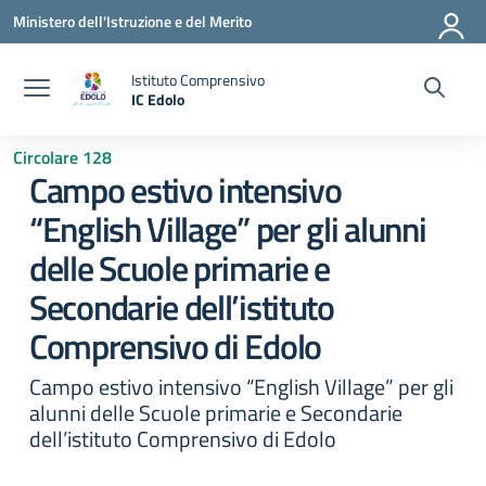
Vai ai contenuti
Vai al menu di navigazione
Vai al footer
Ministero dell'Istruzione e del Merito
Istituto Comprensivo
IC Edolo
— Visita la pagina iniziale della scuola
Circolare 128
Campo estivo intensivo
“English Village” per gli alunni
delle Scuole primarie e
Secondarie dell’istituto
Comprensivo di Edolo
Campo estivo intensivo “English Village” per gli
alunni delle Scuole primarie e Secondarie
dell’istituto Comprensivo di Edolo