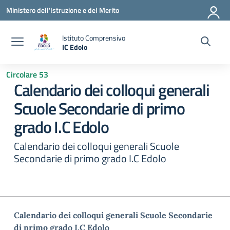
Vai ai contenuti
Vai al menu di navigazione
Vai al footer
Ministero dell'Istruzione e del Merito
Istituto Comprensivo
IC Edolo
— Visita la pagina iniziale della scuola
Circolare 53
Calendario dei colloqui generali
Scuole Secondarie di primo
grado I.C Edolo
Calendario dei colloqui generali Scuole
Secondarie di primo grado I.C Edolo
Calendario dei colloqui generali Scuole Secondarie
di primo grado I.C Edolo