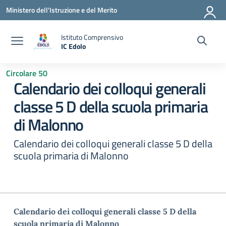
Vai ai contenuti
Vai al menu di navigazione
Vai al footer
Ministero dell'Istruzione e del Merito
Istituto Comprensivo
IC Edolo
— Visita la pagina iniziale della scuola
Circolare 50
Calendario dei colloqui generali
classe 5 D della scuola primaria
di Malonno
Calendario dei colloqui generali classe 5 D della
scuola primaria di Malonno
Calendario dei colloqui generali classe 5 D della
scuola primaria di Malonno