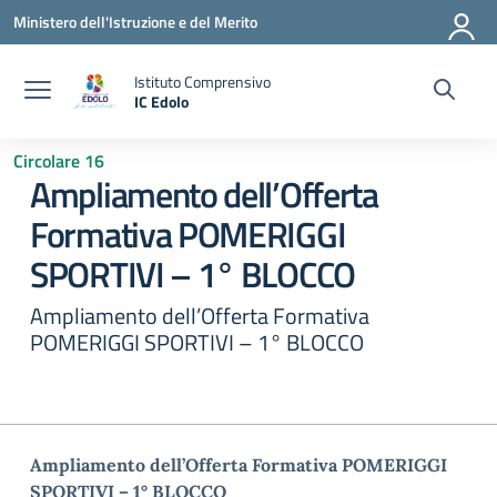
Vai ai contenuti
Vai al menu di navigazione
Vai al footer
Ministero dell'Istruzione e del Merito
Istituto Comprensivo
IC Edolo
— Visita la pagina iniziale della scuola
Circolare 16
Ampliamento dell’Offerta
Formativa POMERIGGI
SPORTIVI – 1° BLOCCO
Ampliamento dell’Offerta Formativa
POMERIGGI SPORTIVI – 1° BLOCCO
Ampliamento dell’Offerta Formativa POMERIGGI
SPORTIVI – 1° BLOCCO