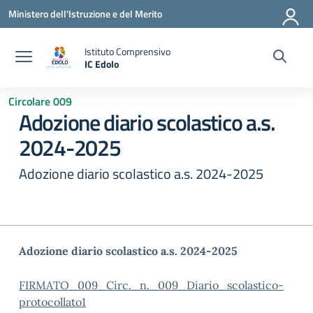
Vai ai contenuti
Vai al menu di navigazione
Vai al footer
Ministero dell'Istruzione e del Merito
Istituto Comprensivo
IC Edolo
— Visita la pagina iniziale della scuola
Circolare 009
Adozione diario scolastico a.s.
2024-2025
Adozione diario scolastico a.s. 2024-2025
Adozione diario scolastico a.s. 2024-2025
FIRMATO_009_Circ._n._009_Diario_scolastico-
protocollato1