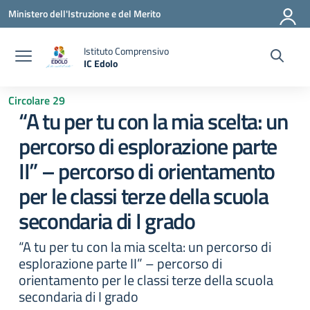
Vai ai contenuti
Vai al menu di navigazione
Vai al footer
Ministero dell'Istruzione e del Merito
Istituto Comprensivo
IC Edolo
— Visita la pagina iniziale della scuola
Circolare 29
“A tu per tu con la mia scelta: un
percorso di esplorazione parte
II” – percorso di orientamento
per le classi terze della scuola
secondaria di I grado
“A tu per tu con la mia scelta: un percorso di
esplorazione parte II” – percorso di
orientamento per le classi terze della scuola
secondaria di I grado