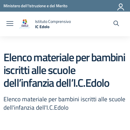
Vai ai contenuti
Vai al menu di navigazione
Vai al footer
Ministero dell'Istruzione e del Merito
Istituto Comprensivo
IC Edolo
— Visita la pagina iniziale della scuola
Elenco materiale per bambini
iscritti alle scuole
dell’infanzia dell’I.C.Edolo
Elenco materiale per bambini iscritti alle scuole
dell'infanzia dell'I.C.Edolo