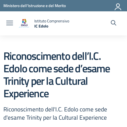
Vai ai contenuti
Vai al menu di navigazione
Vai al footer
Ministero dell'Istruzione e del Merito
Istituto Comprensivo
IC Edolo
— Visita la pagina iniziale della scuola
Riconoscimento dell’I.C.
Edolo come sede d’esame
Trinity per la Cultural
Experience
Riconoscimento dell'I.C. Edolo come sede
d'esame Trinity per la Cultural Experience