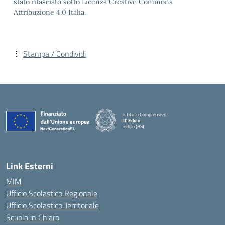
stato rilasciato sotto Licenza Creative Commons
Attribuzione 4.0 Italia.
Stampa / Condividi
Istituto Comprensivo
IC Edolo
Edolo (BS)
— Visita la pagina iniziale della scuola
Link Esterni
MIM
Ufficio Scolastico Regionale
Ufficio Scolastico Territoriale
Scuola in Chiaro