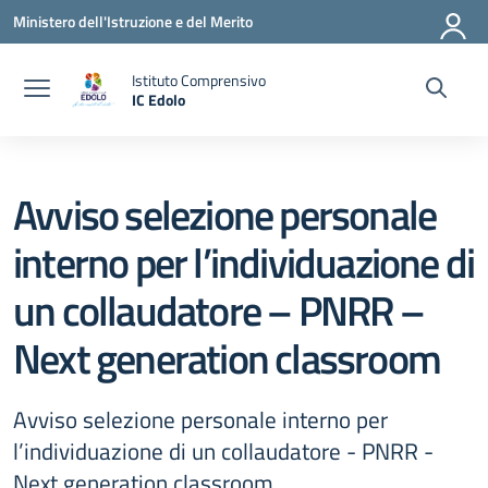
Vai ai contenuti
Vai al menu di navigazione
Vai al footer
Ministero dell'Istruzione e del Merito
Istituto Comprensivo
IC Edolo
— Visita la pagina iniziale della scuola
Avviso selezione personale
interno per l’individuazione di
un collaudatore – PNRR –
Next generation classroom
Avviso selezione personale interno per
l’individuazione di un collaudatore - PNRR -
Next generation classroom