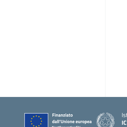
Is
IC