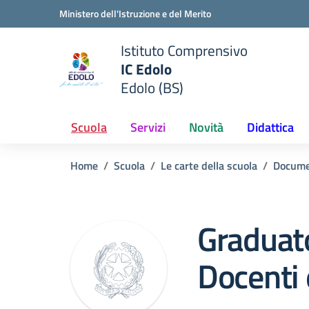
Vai ai contenuti
Vai al menu di navigazione
Vai al footer
Ministero dell'Istruzione e del Merito
Istituto Comprensivo
IC Edolo
e della scuola
Edolo (BS)
— Visita la pagina iniziale del
Scuola
Servizi
Novità
Didattica
Home
Scuola
Le carte della scuola
Docume
Graduato
Docenti