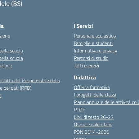
olo (BS)
Visita la pagina iniziale della scuola
la
I Servizi
zione
Personale scolastico
Famiglie e studenti
della scuola
Informativa e privacy
della scuola
Percorsi di studio
azione
Tutti i servizi
Didattica
ontatto del Responsabile della
Offerta formativa
e dei dati (RPD)
I progetti delle classi
e
Piano annuale delle attività coll
PTOF
Libri di testo 26-27
Orario e calendario
PON 2014-2020