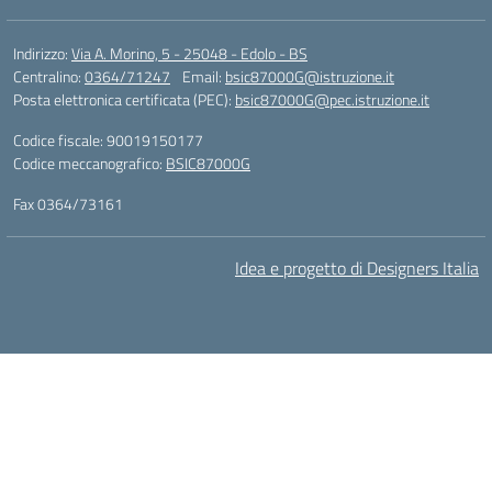
Indirizzo:
Via A. Morino, 5 - 25048 - Edolo - BS
Centralino:
0364/71247
Email:
bsic87000G@istruzione.it
Posta elettronica certificata (PEC):
bsic87000G@pec.istruzione.it
Codice fiscale: 90019150177
Codice meccanografico:
BSIC87000G
Fax 0364/73161
Idea e progetto di Designers Italia