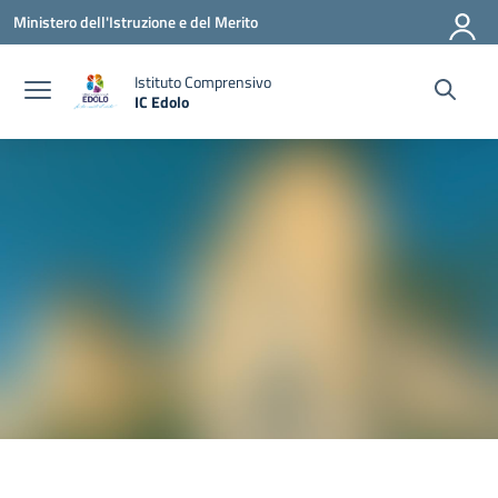
Vai ai contenuti
Vai al menu di navigazione
Vai al footer
Ministero dell'Istruzione e del Merito
Istituto Comprensivo
IC Edolo
— Visita la pagina iniziale della scuola